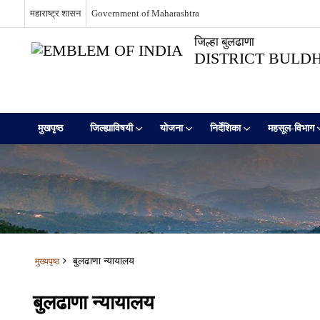
महाराष्ट्र शासन
Government of Maharashtra
जिल्हा बुलढाणा
DISTRICT BULD
मुखपृष्ठ
जिल्ह्याविषयी
योजना
निर्देशिका
महसूल-विभाग
बुलढाणा न्यायालय
मुख्यपृष्ठ
बुलढाणा न्यायालय