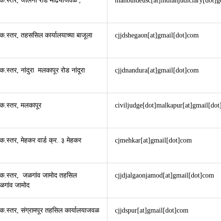
 क.स्तर, जालना रोड मौंढयाजवळ ,
mahbuldeusc[at]indianjudiciary[dot]g
 क.स्तर, तहससिल कार्यालयाच्या बाजूला
cjjdshegaon[at]gmail[dot]com
क.स्तर, नांदुरा मलकापूर रोड नांदूरा
cjjdnandura[at]gmail[dot]com
 क.स्तर, मलकापूर
civiljudge[dot]malkapur[at]gmail[do
क.स्तर, मेहकर वार्ड क्र. ३ मेहकर
cjmehkar[at]gmail[dot]com
य क.स्तर, जळगांव जामोद तहसिल
cjjdjalgaonjamod[at]gmail[dot]com
ळगांव जामोद
 क.स्तर, संग्रामपूर तहसिल कार्यालयाजवळ
cjjdspur[at]gmail[dot]com