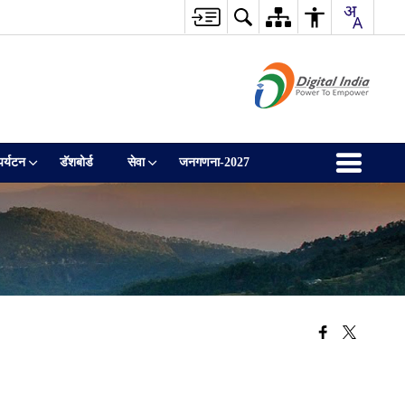
पर्यटन
डॅशबोर्ड
सेवा
जनगणना-2027