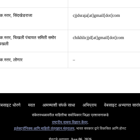
 क.स्तर, सिंदखेडराजा
cjjdsraja[at]gmail[dot]com
य क.स्तर, चिखली पंचायत समिती समोर
chikhlicjjd[at]gmail[dot]com
चिखली
 क.स्तर, लोणार
–
वेबसाइट धोरणे
मदत
आमच्याशी संपर्क साधा
अभिप्राय
वेबसाइट अभ्यागत सारां
संकेतस्थळावरील माहितीचा सर्वाधिकार जिल्हा प्रशासनाकडे
राष्ट्रीय सूचना विज्ञान केंद्र
,
इलेक्ट्रॉनिक्स आणि माहिती तंत्रज्ञान मंत्रालय
, भारत सरकार द्वारे विकसित आणि होस्ट
शेवटचे अद्यावत:
Aug 06, 2026