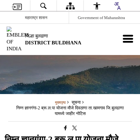
महाराष्ट्र शासन
Government of Maharashtra
जिल्हा बुलढाणा
DISTRICT BULDHANA
सूचना
मुख्यपृष्ठ
निम्न ज्ञानगंगा-2 ब्रू.ल.पा योजना मौजे दिवठाणा ता.खामगाव जि.बुलढाणा
यामध्ये जाहीर नोटिस
निम्न ज्ञानगंगा-2 ब्रू.ल.पा योजना मौजे